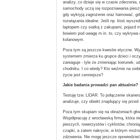
analizy, co dzieje się w czasie zderzenia,
samochody uczą się rozpoznawania pieszy
gdy wykryją zagrożenie oraz hamować, gdy
rozwiązania idealne. Jeśli np. ktoś wysze
laptopem czy siatką z zakupami, pojazd m
bowiem pod uwagę m.in. to, czy wykrywa 
kolanowym.
Poza tym są jeszcze kwestie etyczne. W
systemem zmierza ku grupce dzieci i ocz
zareaguje - tyle że zmieniając kierunek, 
chodniku. I co wtedy? Kto weźmie na sieb
życie jest cenniejsze?
Jakie badania prowadzi pan aktualnie?
Testuję tzw. LIDAR. To połączenie skaner
analizuje, czy obiekt znajdujący się prz
Poza tym skupiam się na obrażeniach głow
Współpracuję z wrocławską firmą, która n
pieszych, rowerzystów i cyklistów, chroni
czapki, a zatem nakrycie, w którym można
zdziwienia. Nie mogę jeszcze opowiedzieć