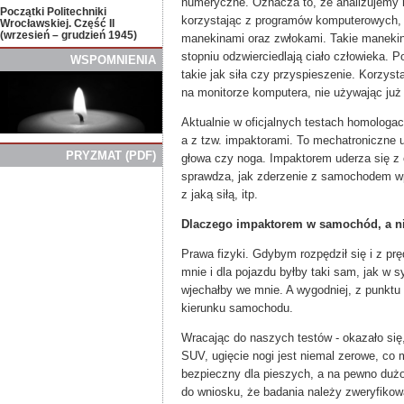
numeryczne. Oznacza to, że analizujemy 
Początki Politechniki
korzystając z programów komputerowych,
Wrocławskiej. Część II
(wrzesień – grudzień 1945)
manekinami oraz zwłokami. Takie manekiny
stopniu odzwierciedlają ciało człowieka. P
WSPOMNIENIA
takie jak siła czy przyspieszenie. Korzys
na monitorze komputera, nie używając j
Aktualnie w oficjalnych testach homologa
a z tzw. impaktorami. To mechatroniczne 
PRYZMAT
(
PDF)
głowa czy noga. Impaktorem uderza się z 
sprawdza, jak zderzenie z samochodem wpł
z jaką siłą, itp.
Dlaczego impaktorem w samochód, a n
Prawa fizyki. Gdybym rozpędził się i z pr
mnie i dla pojazdu byłby taki sam, jak w 
wjechałby we mnie. A wygodniej, z punktu
kierunku samochodu.
Wracając do naszych testów - okazało si
SUV, ugięcie nogi jest niemal zerowe, co
bezpieczny dla pieszych, a na pewno duż
do wniosku, że badania należy zweryfiko