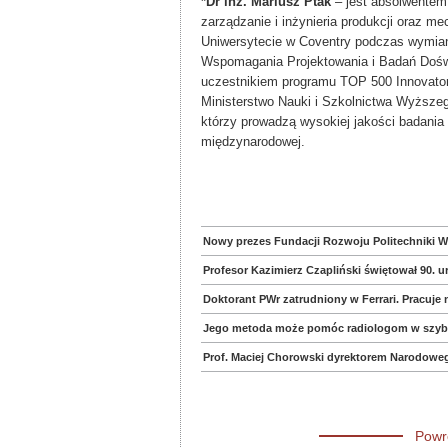
*Dr inż. Mariusz Ptak
– jest absolwentem 
zarządzanie i inżynieria produkcji oraz m
Uniwersytecie w Coventry podczas wymian
Wspomagania Projektowania i Badań Doś
uczestnikiem programu TOP 500 Innovator
Ministerstwo Nauki i Szkolnictwa Wyżs
którzy prowadzą wysokiej jakości badania
międzynarodowej.
Nowy prezes Fundacji Rozwoju Politechniki W
Profesor Kazimierz Czapliński świętował 90. u
Doktorant PWr zatrudniony w Ferrari. Pracuje
Jego metoda może pomóc radiologom w szybs
Prof. Maciej Chorowski dyrektorem Narodow
Powr