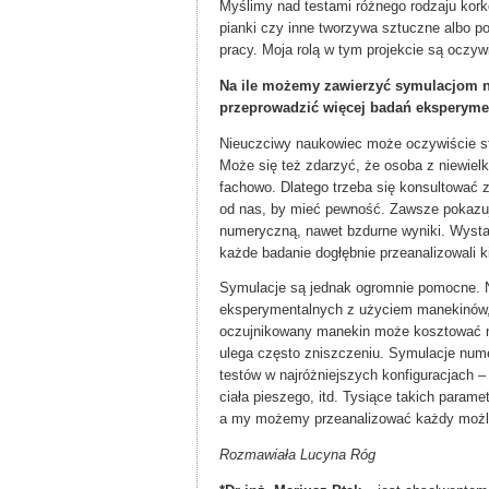
Myślimy nad testami różnego rodzaju korkó
pianki czy inne tworzywa sztuczne albo p
pracy. Moja rolą w tym projekcie są oczy
Na ile możemy zawierzyć symulacjom n
przeprowadzić więcej badań eksperyme
Nieuczciwy naukowiec może oczywiście ste
Może się też zdarzyć, że osoba z niewiel
fachowo. Dlatego trzeba się konsultować 
od nas, by mieć pewność. Zawsze pokazu
numeryczną, nawet bzdurne wyniki. Wystar
każde badanie dogłębnie przeanalizowali k
Symulacje są jednak ogromnie pomocne. N
eksperymentalnych z użyciem manekinów, 
oczujnikowany manekin może kosztować na
ulega często zniszczeniu. Symulacje num
testów w najróżniejszych konfiguracjach –
ciała pieszego, itd. Tysiące takich param
a my możemy przeanalizować każdy możl
Rozmawiała Lucyna Róg