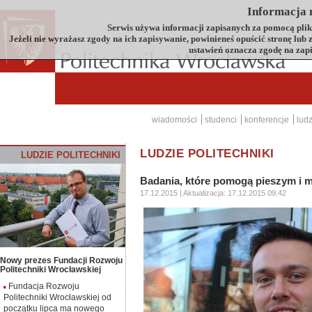
Informacja n
Serwis używa informacji zapisanych za pomocą plików
Jeżeli nie wyrażasz zgody na ich zapisywanie, powinieneś opuścić stronę lub
ustawień oznacza zgodę na zap
wiadomości
studenci
konferencje
ludz
LUDZIE POLITECHNIKI
LUDZIE
P
OLITECHNIKI
Badania, które pomogą pieszym i 
17.12.2015
| Aktualizacja:
17.12.2015 09:42
Nowy prezes Fundacji Rozwoju
Politechniki Wrocławskiej
Fundacja Rozwoju
Politechniki Wrocławskiej od
początku lipca ma nowego