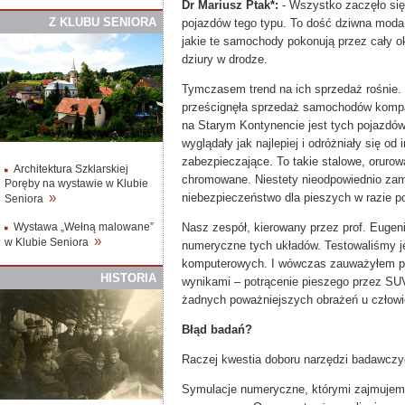
Dr Mariusz Ptak*:
- Wszystko zaczęło się
Z
K
LUBU
S
ENIORA
pojazdów tego typu. To dość dziwna moda,
jakie te samochody pokonują przez cały o
dziury w drodze.
Tymczasem trend na ich sprzedaż rośnie
prześcignęła sprzedaż samochodów kompak
na Starym Kontynencie jest tych pojazdów 
wyglądały jak najlepiej i odróżniały się o
zabezpieczające. To takie stalowe, orurow
Architektura Szklarskiej
chromowane. Niestety nieodpowiednio za
Poręby na wystawie w Klubie
»
niebezpieczeństwo dla pieszych w razie po
Seniora
Nasz zespół, kierowany przez prof. Eugen
Wystawa „Wełną malowane”
»
w Klubie Seniora
numeryczne tych układów. Testowaliśmy 
komputerowych. I wówczas zauważyłem pe
HISTORIA
wynikami – potrącenie pieszego przez SU
żadnych poważniejszych obrażeń u człowie
Błąd badań?
Raczej kwestia doboru narzędzi badawcz
Symulacje numeryczne, którymi zajmujemy