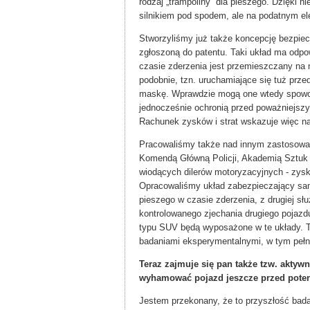
rodzaj „trampoliny” dla pieszego. Dzięki n
silnikiem pod spodem, ale na podatnym el
Stworzyliśmy już także koncepcję bezpiec
zgłoszoną do patentu. Taki układ ma odpow
czasie zderzenia jest przemieszczany na
podobnie, tzn. uruchamiające się tuż przed
maskę. Wprawdzie mogą one wtedy spowodo
jednocześnie ochronią przed poważniejszy
Rachunek zysków i strat wskazuje więc na 
Pracowaliśmy także nad innym zastosowa
Komendą Główną Policji, Akademią Sztuk 
wiodących dilerów motoryzacyjnych - zys
Opracowaliśmy układ zabezpieczający sam
pieszego w czasie zderzenia, z drugiej sł
kontrolowanego zjechania drugiego pojazdu
typu SUV będą wyposażone w te układy. T
badaniami eksperymentalnymi, w tym peł
Teraz zajmuje się pan także tzw. aktyw
wyhamować pojazd jeszcze przed poten
Jestem przekonany, że to przyszłość bad