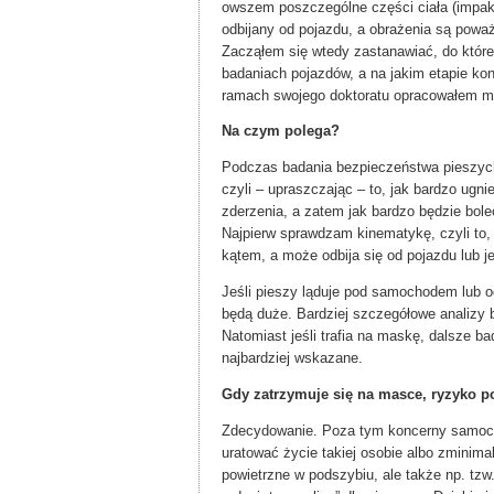
owszem poszczególne części ciała (impakto
odbijany od pojazdu, a obrażenia są powa
Zacząłem się wtedy zastanawiać, do któr
badaniach pojazdów, a na jakim etapie koni
ramach swojego doktoratu opracowałem me
Na czym polega?
Podczas badania bezpieczeństwa pieszych
czyli – upraszczając – to, jak bardzo ugn
zderzenia, a zatem jak bardzo będzie bol
Najpierw sprawdzam kinematykę, czyli to, 
kątem, a może odbija się od pojazdu lub j
Jeśli pieszy ląduje pod samochodem lub od
będą duże. Bardziej szczegółowe analizy
Natomiast jeśli trafia na maskę, dalsze 
najbardziej wskazane.
Gdy zatrzymuje się na masce, ryzyko p
Zdecydowanie. Poza tym koncerny samoch
uratować życie takiej osobie albo zminima
powietrzne w podszybiu, ale także np. tzw