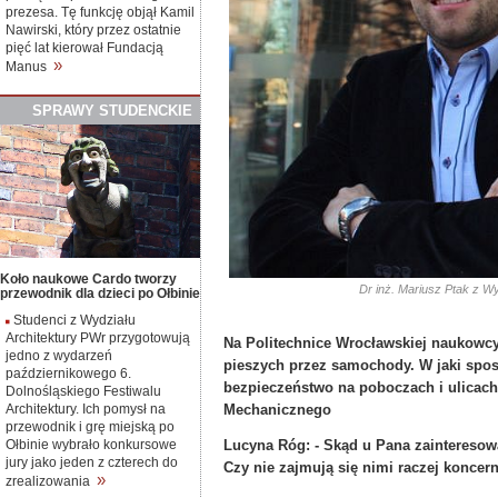
prezesa. Tę funkcję objął Kamil
Nawirski, który przez ostatnie
pięć lat kierował Fundacją
»
Manus
SPRAWY
S
TUDENCKIE
Koło naukowe Cardo tworzy
Dr inż. Mariusz Ptak z Wy
przewodnik dla dzieci po Ołbinie
Studenci z Wydziału
Architektury PWr przygotowują
Na Politechnice Wrocławskiej naukowc
jedno z wydarzeń
pieszych przez samochody. W jaki spo
październikowego 6.
bezpieczeństwo na poboczach i ulicach,
Dolnośląskiego Festiwalu
Mechanicznego
Architektury. Ich pomysł na
przewodnik i grę miejską po
Ołbinie wybrało konkursowe
Lucyna Róg: - Skąd u Pana zainteresow
jury jako jeden z czterech do
Czy nie zajmują się nimi raczej konce
»
zrealizowania