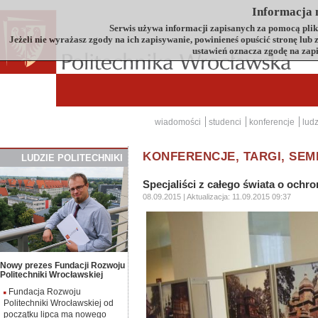
Informacja n
Serwis używa informacji zapisanych za pomocą plików
Jeżeli nie wyrażasz zgody na ich zapisywanie, powinieneś opuścić stronę lub
ustawień oznacza zgodę na zap
wiadomości
studenci
konferencje
ludz
KONFERENCJE, TARGI, SEM
LUDZIE
P
OLITECHNIKI
Specjaliści z całego świata o och
08.09.2015
| Aktualizacja:
11.09.2015 09:37
Nowy prezes Fundacji Rozwoju
Politechniki Wrocławskiej
Fundacja Rozwoju
Politechniki Wrocławskiej od
początku lipca ma nowego