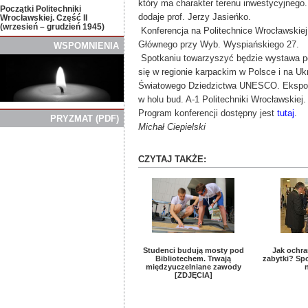
który ma charakter terenu inwestycyjnego.
Początki Politechniki
dodaje prof. Jerzy Jasieńko.
Wrocławskiej. Część II
(wrzesień – grudzień 1945)
Konferencja na Politechnice Wrocławskiej
Głównego przy Wyb. Wyspiańskiego 27.
WSPOMNIENIA
Spotkaniu towarzyszyć będzie wystawa 
się w regionie karpackim w Polsce i na Ukr
Światowego Dziedzictwa UNESCO. Ekspoz
w holu bud. A-1 Politechniki Wrocławskiej.
Program konferencji dostępny jest
tutaj
.
PRYZMAT
(
PDF)
Michał Ciepielski
CZYTAJ TAKŻE:
Studenci budują mosty pod
Jak ochra
Bibliotechem. Trwają
zabytki? Sp
międzyuczelniane zawody
[ZDJĘCIA]