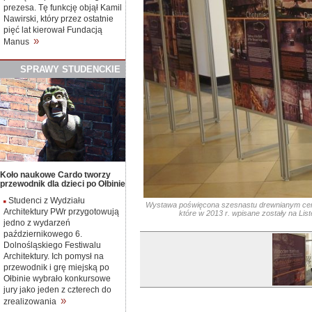
prezesa. Tę funkcję objął Kamil
Nawirski, który przez ostatnie
pięć lat kierował Fundacją
»
Manus
SPRAWY
S
TUDENCKIE
Koło naukowe Cardo tworzy
przewodnik dla dzieci po Ołbinie
Studenci z Wydziału
Wystawa poświęcona szesnastu drewnianym cerkw
Architektury PWr przygotowują
które w 2013 r. wpisane zostały na Lis
jedno z wydarzeń
październikowego 6.
Dolnośląskiego Festiwalu
Architektury. Ich pomysł na
przewodnik i grę miejską po
Ołbinie wybrało konkursowe
jury jako jeden z czterech do
»
zrealizowania