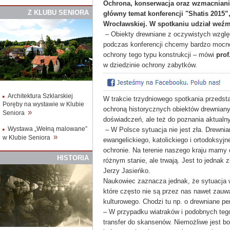
​Ochrona, konserwacja oraz wzmacnianie
Z
K
LUBU
S
ENIORA
główny temat konferencji "Shatis 2015”,
Wrocławskiej. W spotkaniu udział weźm
– Obiekty drewniane z oczywistych wzglę
podczas konferencji chcemy bardzo mocno
ochrony tego typu konstrukcji – mówi
prof
w dziedzinie ochrony zabytków.
Architektura Szklarskiej
W trakcie trzydniowego spotkania przedst
Poręby na wystawie w Klubie
ochroną historycznych obiektów drewniany
»
Seniora
doświadczeń, ale też do poznania aktualny
Wystawa „Wełną malowane”
– W Polsce sytuacja nie jest zła. Drewnia
»
w Klubie Seniora
ewangelickiego, katolickiego i ortodoksyj
ochronie. Na terenie naszego kraju mamy 
HISTORIA
różnym stanie, ale trwają. Jest to jednak 
Jerzy Jasieńko.
Naukowiec zaznacza jednak, że sytuacja 
które często nie są przez nas nawet zauw
kulturowego. Chodzi tu np. o drewniane per
– W przypadku wiatraków i podobnych tego
transfer do skansenów. Niemożliwe jest 