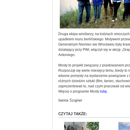
Druga ekipa wioślarzy, na łodziach smoczych
upadkiem muru berlińskiego. Motywem przew
Generalnym Niemiec we Wrocławiu były krasn
działający przy PWr, włączył się w akcję „Gr
Antoniego.
Mosty to projekt związany z piastowaniem prz
Rozpoczął się wiele miesięcy temu, kiedy to 
własne pomysły na wydarzenie powiązane z 
różnych dziedzin sztuki (film, taniec, słuchow
zaprezentowali to, nad czym pracowali od wi
Więcej o programie Mosty
tutaj
.
Iwona Szajner
CZYTAJ TAKŻE: