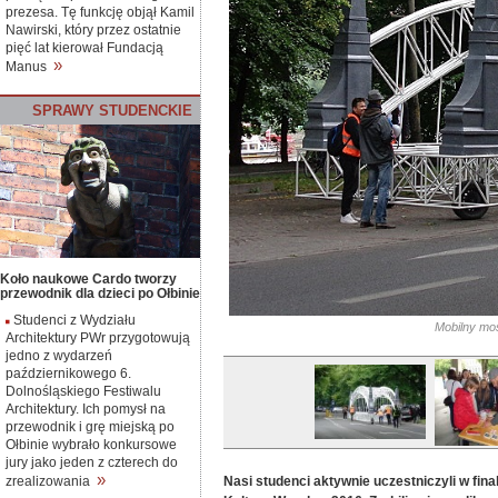
prezesa. Tę funkcję objął Kamil
Nawirski, który przez ostatnie
pięć lat kierował Fundacją
»
Manus
SPRAWY
S
TUDENCKIE
Koło naukowe Cardo tworzy
przewodnik dla dzieci po Ołbinie
Studenci z Wydziału
Mobilny most
Architektury PWr przygotowują
jedno z wydarzeń
październikowego 6.
Dolnośląskiego Festiwalu
Architektury. Ich pomysł na
przewodnik i grę miejską po
Ołbinie wybrało konkursowe
jury jako jeden z czterech do
»
Nasi studenci aktywnie uczestniczyli w fin
zrealizowania