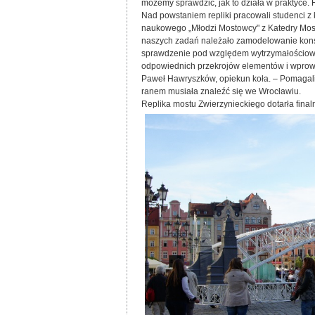
możemy sprawdzić, jak to działa w praktyce. F
Nad powstaniem repliki pracowali studenci z k
naukowego „Młodzi Mostowcy" z Katedry Mos
naszych zadań należało zamodelowanie konst
sprawdzenie pod względem wytrzymałościow
odpowiednich przekrojów elementów i wprowa
Paweł Hawryszków, opiekun koła. – Pomagaliś
ranem musiała znaleźć się we Wrocławiu.
Replika mostu Zwierzynieckiego dotarła finaln