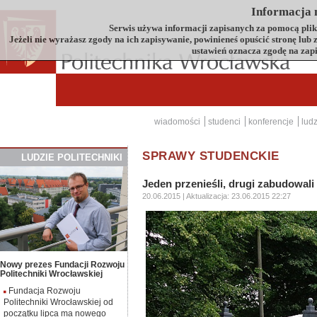
Informacja n
Serwis używa informacji zapisanych za pomocą plików
Jeżeli nie wyrażasz zgody na ich zapisywanie, powinieneś opuścić stronę lub
ustawień oznacza zgodę na zap
wiadomości
studenci
konferencje
ludz
SPRAWY STUDENCKIE
LUDZIE
P
OLITECHNIKI
Jeden przenieśli, drugi zabudowali
20.06.2015
| Aktualizacja:
23.06.2015 22:27
Nowy prezes Fundacji Rozwoju
Politechniki Wrocławskiej
Fundacja Rozwoju
Politechniki Wrocławskiej od
początku lipca ma nowego