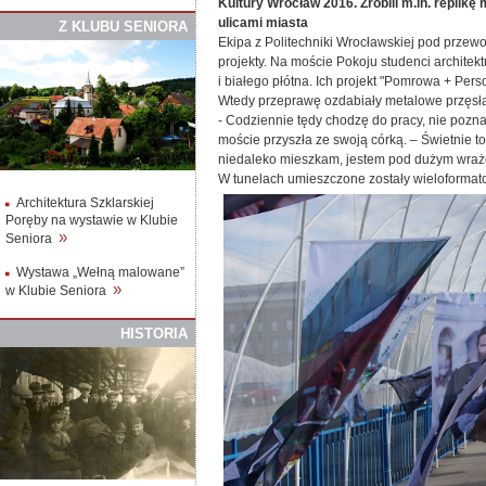
Kultury Wrocław 2016. Zrobili m.in. replikę
ulicami miasta
Z
K
LUBU
S
ENIORA
Ekipa z Politechniki Wrocławskiej pod przew
projekty. Na moście Pokoju studenci architek
i białego płótna. Ich projekt "Pomrowa + Per
Wtedy przeprawę ozdabiały metalowe przęsła 
- Codziennie tędy chodzę do pracy, nie pozn
moście przyszła ze swoją córką. – Świetnie to
niedaleko mieszkam, jestem pod dużym wrażen
W tunelach umieszczone zostały wieloformat
Architektura Szklarskiej
Poręby na wystawie w Klubie
»
Seniora
Wystawa „Wełną malowane”
»
w Klubie Seniora
HISTORIA