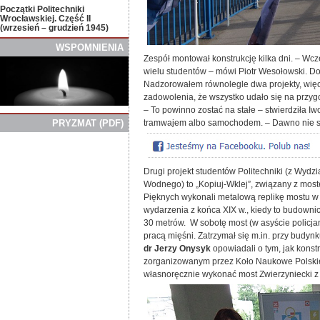
Początki Politechniki
Wrocławskiej. Część II
(wrzesień – grudzień 1945)
WSPOMNIENIA
Zespół montował konstrukcję kilka dni. – Wc
wielu studentów – mówi Piotr Wesołowski. Doda
Nadzorowałem równolegle dwa projekty, więc k
zadowolenia, że wszystko udało się na przyg
– To powinno zostać na stałe – stwierdziła Iw
tramwajem albo samochodem. – Dawno nie sz
PRYZMAT
(
PDF)
Drugi projekt studentów Politechniki (z Wydz
Wodnego) to „Kopiuj-Wklej”, związany z most
Pięknych wykonali metalową replikę mostu w s
wydarzenia z końca XIX w., kiedy to budownic
30 metrów. W sobotę most (w asyście policja
pracą mięśni. Zatrzymał się m.in. przy budy
dr
Jerzy Onysyk
opowiadali o tym, jak konst
zorganizowanym przez Koło Naukowe Polskie
własnoręcznie wykonać most Zwierzyniecki z p