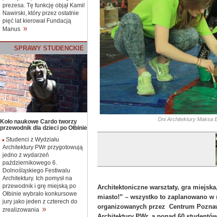
prezesa. Tę funkcję objął Kamil
Nawirski, który przez ostatnie
pięć lat kierował Fundacją
»
Manus
SPRAWY
S
TUDENCKIE
Dni Architektury Maksa B
Koło naukowe Cardo tworzy
przewodnik dla dzieci po Ołbinie
Studenci z Wydziału
Architektury PWr przygotowują
jedno z wydarzeń
październikowego 6.
Dolnośląskiego Festiwalu
Architektury. Ich pomysł na
przewodnik i grę miejską po
​Architektoniczne warsztaty, gra miejsk
Ołbinie wybrało konkursowe
miasto!” – wszystko to zaplanowano w 
jury jako jeden z czterech do
organizowanych przez Centrum Poznawc
»
zrealizowania
Architektury PWr, a ponad 60 studentó