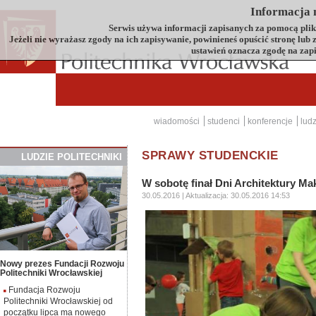
Informacja n
Serwis używa informacji zapisanych za pomocą plików
Jeżeli nie wyrażasz zgody na ich zapisywanie, powinieneś opuścić stronę lub
ustawień oznacza zgodę na zap
wiadomości
studenci
konferencje
ludz
SPRAWY STUDENCKIE
LUDZIE
P
OLITECHNIKI
W sobotę finał Dni Architektury M
30.05.2016
| Aktualizacja:
30.05.2016 14:53
Nowy prezes Fundacji Rozwoju
Politechniki Wrocławskiej
Fundacja Rozwoju
Politechniki Wrocławskiej od
początku lipca ma nowego