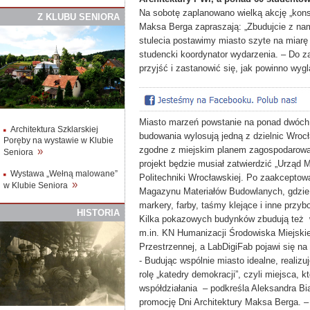
Na sobotę zaplanowano wielką akcję „konst
Z
K
LUBU
S
ENIORA
Maksa Berga zapraszają: „Zbudujcie z nam
stulecia postawimy miasto szyte na miar
studencki koordynator wydarzenia. – Do 
przyjść i zastanowić się, jak powinno wyg
Miasto marzeń powstanie na ponad dwóch 
Architektura Szklarskiej
budowania wylosują jedną z dzielnic Wrocł
Poręby na wystawie w Klubie
zgodne z miejskim planem zagospodarowan
»
Seniora
projekt będzie musiał zatwierdzić „Urząd 
Wystawa „Wełną malowane”
Politechniki Wrocławskiej. Po zaakceptowa
»
w Klubie Seniora
Magazynu Materiałów Budowlanych, gdzie o
markery, farby, taśmy klejące i inne przyb
HISTORIA
Kilka pokazowych budynków zbudują też w
m.in. KN Humanizacji Środowiska Miejski
Przestrzennej, a LabDigiFab pojawi się na
- Budując wspólnie miasto idealne, realizu
rolę „katedry demokracji”, czyli miejsca, k
współdziałania – podkreśla Aleksandra Bi
promocję Dni Architektury Maksa Berga. – 