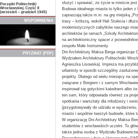
służyć i sprawiać, że życie w mieście jest
Początki Politechniki
Wrocławskiej. Część II
Budowa idealnego miasta to tylko jeden z
(wrzesień – grudzień 1945)
zapraszają także m.in. na grę miejską „Pr
WSPOMNIENIA
trasy – krótszą, wokół Hali Stulecia i dłu
modernistycznych zabytków naszego mias
architektów (w ramach „Szkoły Architektoni
na architektoniczny spacer z przewodniki
zespołu Małe Instrumenty.
Dni Architektury Maksa Berga organizuje 
PRYZMAT
(
PDF)
Wydziałem Architektury Politechniki Wrocł
Agnieszka Lisowska). Impreza ma przybli
urbanisty w sposób szczególny zasłużoneg
projekty. Dlatego od wielu miesięcy na s
związane z Bergiem i z samym Wrocławiem, 
inspirował się gotyckimi katedrami albo że
ten sam, który odpowiada również za proj
spotkania i warsztaty dla młodzieży i se
(przygotowywały do udziału w wydarzeniu, 
miasto i wspólnie tworzyli budowle, które 
W organizację Dni Architektury Maksa Be
studentów z wrocławskich uczelni. To głów
także jedna osoba z Wydziału Budownictw